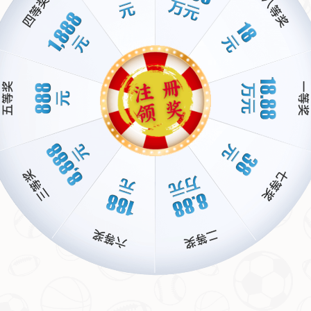
虽有神勇发挥，但单靠个人能力难以挽救全队的颓势。
这场失利，成为了巴萨在
欧冠半决赛
中无法逾越的一道
坎。
三、问题根源：战术与心态的双重短板
为何一支拥有悠久历史和强大实力的豪门会在
欧冠半决
赛
中屡屡受挫？首先，从战术层面看，近年来巴萨的传
控体系逐渐被对手摸透，尤其是在高压逼抢下显得力不
从心。其次，心态问题是另一大顽疾。在领先时过于保
守，在落后时又缺乏斗志，这种不稳定的心理状态往往
让他们在关键战役中崩盘。此外，队内核心球员的老化
以及新星培养的滞后，也让巴萨在面对强敌时显得后继
乏力。
四、未来展望：重塑辉煌的可能路径
尽管目前的局面不容乐观，但巴萨并非没有翻盘的机
会。随着哈维的上任，球队正在逐步回归传统的传控风
格，同时注重年轻球员的培养，如佩德里和加维等新星
的崛起为队伍注入了活力。如果能在转会市场上精准引
援，同时改善球员的心理素质，或许能在未来的
欧冠半