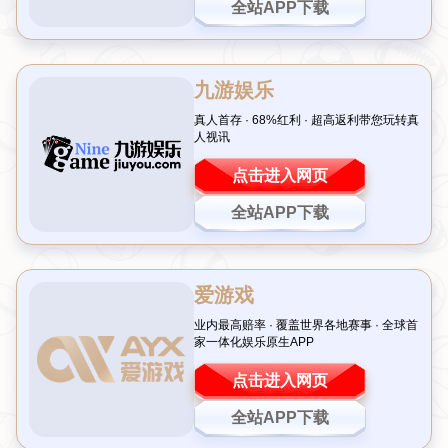
在最近一场备受瞩目的比赛中，皇家马德里遭遇了一场
令人痛心的完败，球迷们的讨论焦点迅速集中在了两位
关键人物身上：新晋球星姆巴佩和主教练安切洛蒂。究
竟是姆巴佩的表现不佳拖累了球队，还是安帅的战术安
排出现了失误？这不仅是一场输球的简单总结，更是一
次关于责任归属的激烈辩论。本文将从多个角度剖析这
场失利，探讨背后真正的原因，带你揭开皇马失利的真
相。
一：姆巴佩表现低迷是否是主因
作为巴黎圣日耳曼转会而来的超级巨星，
姆巴佩
承载了
无数皇马球迷的期待。然而，在这场关键比赛中，他的
表现却让人失望。数据显示，姆巴佩全场仅有2次射
门，且无一命中目标，
丢失球权的次数高达5次
，这对
于一名顶级前锋来说显然不合格。尤其是在球队急需进
球的时刻，他的隐身让进攻线显得乏力。
有评论指出，姆巴佩可能尚未完全适应皇马的体系，与
队友之间的默契不足。毕竟，他加盟时间尚短，融入一
支以团队配合为核心的豪门并非易事。但不可否认的
是，作为一名世界级球员，他在关键时刻未能站出来承
担责任，这无疑加剧了球迷对他的质疑。
二：安切洛蒂的战术安排是否存在问题