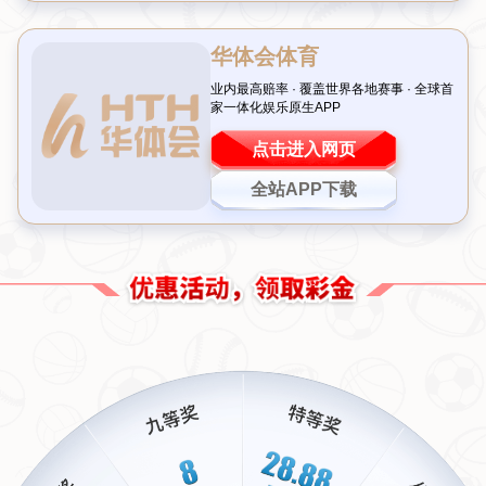
如果说球员表现是表象，那么主教练的战术布置往往是
更深层次的原因。
安切洛蒂
作为足坛名帅，他的执教能
力毋庸置疑，但这场比赛中，他的排兵布阵却引发了争
议。
为何在对手明显加强中场控制时，他没有及时调整
阵型？
不少专家认为，安帅过于保守的换人策略以及对
防守漏洞的忽视，直接导致了球队在下半场的全面崩
盘。
以比赛中的一个片段为例，当对手通过快速反击频频威
胁皇马后防线时，安切洛蒂并未选择加强中场拦截，而
是继续维持原有的433阵型。这种固执的决定，让皇马
在面对高压逼抢时显得手足无措。可以说，战术上的被
动是导致完败的重要因素之一。
三：团队问题还是个人失误
除了聚焦于
姆巴佩
和
安帅
，我们也需要看到整支球队的
状态问题。足球从来不是一个人的游戏，输球的责任也
很难完全归咎于某一个人。从数据上看，皇马本场比赛
在控球率、传球成功率等关键指标上全面落后，这反映
出全队的低迷状态。或许，问题不仅仅在于某个球员或
教练，而是整个团队在心理和竞技层面的双重疲软。