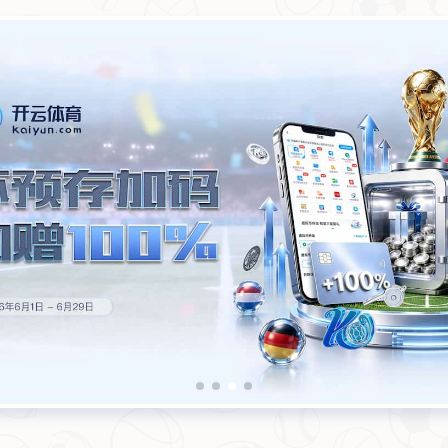
首页
关于星空体育APP
产