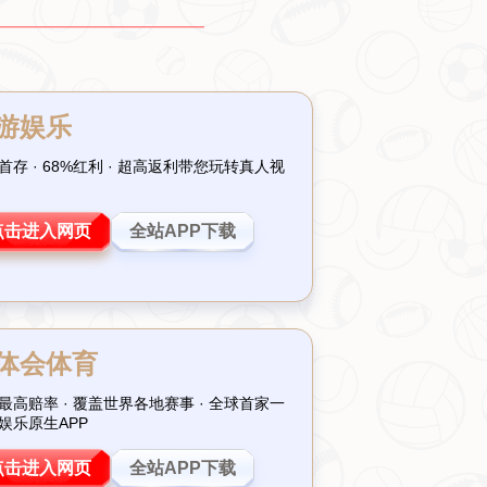
当前位置：
首页
>
新闻中心
膺第三局MVP