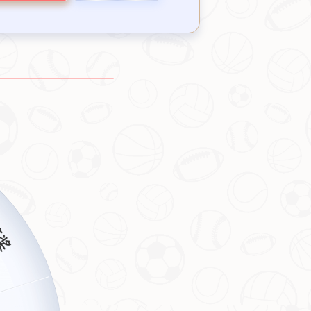
Xun凭借千珏这一英雄，打出了令人震撼的
10/1/9
战
焦于这位年轻选手的惊艳发挥。今天，我们就来聊
为一个依赖节奏和资源掌控的英雄，需要打野选手具
做到了精准无误。
10杀1死9助攻
的数据背后，是他对
上路，他通过预判对手辅助的位置，配合队友完成了
！
n的发育空间，确保他能够快速刷出关键装备。而中
略不仅让Xun的无敌输出得以最大化，也让对手在面
中，Xun果断开启大招，为队友争取了宝贵的生存
所有的关键战斗，而仅1次的阵亡更是体现了他在高风
难以招架。