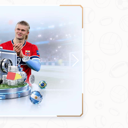
品中心
新闻动态
联系星空体育APP