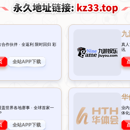
un千珏神勇10／1／9，力助JDG击败WE荣