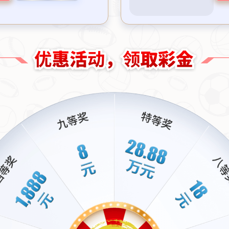
诠释野区统治力
了无数电竞爱好者的目光。尤其是第三局比赛中，JDG的打野选手
MVP
荣誉。这一表现无疑成为比赛的最大亮点，也让人们再次聚
赛背后的战术亮点。
核心打野英雄，这一决策本身就体现了对局势的精准判断。千珏作
了教科书般的gank效率，无论是前期抓单还是中期带节奏，他都
制，快速积累层数，为后续爆发奠定了基础。一次经典案例发生在
种对于节奏点的敏锐嗅觉，让人不禁感叹：
这才是顶尖打野的风采
核心策略
千珏为核心的战术体系。队伍在前期的资源分配上，优先保障了Xu
身上，利用他的大招“羊灵生息”为团队提供续航能力。这样的策
多次依靠Xun的出色表现完成翻盘。特别是在一波关键的大龙团战
团队配合与个人能力相辅相成
，才能成就一场完美的比赛。
重体现
一荣誉绝非偶然。从数据上看，他的击杀和助攻几乎参与了JDG
接改变了场上的局势，无论是对线压制还是资源争夺，都让WE