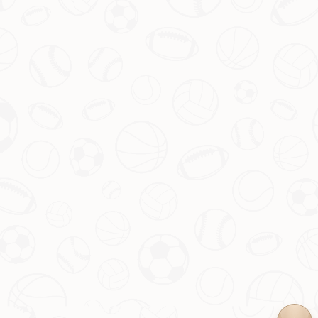
力量。他的每一波精彩操作，都让人感受到电竞竞技
以及对团队需求的把握，都堪称完美。或许，这只是