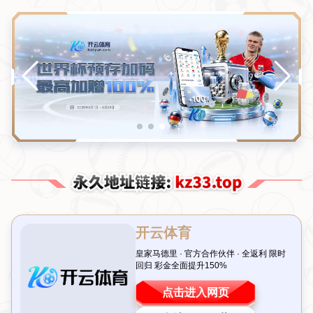
新闻中心
分类
惊艳！13岁赵心童球技如闪电，天才之名实至名
归！
发布日期：2026-08-09T01:00:00+08:00