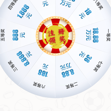
一名年轻的选手，他在比赛中很少出现失误，即便是面
对高压局面，也能保持冷静。这种能力，绝非单纯靠天
赋就能达成。
据他的启蒙教练透露，赵心童每天至少花6小时在训练
台上，反复练习基础动作和复杂球路。他的专注力和毅
力，让他在同龄人中脱颖而出。正是这种
天才与努力并
存
的特质，让他能够在短时间内成为众人瞩目的焦点。
案例解析：一战成名的经典之役
要说赵心童最令人印象深刻的一场比赛，不得不提他在
某次全国青少年锦标赛上的表现。当时，他对阵一位经
验丰富的老选手，对方一度占据优势。然而，在比分落
后的情况下，赵心童凭借一记
精准的长距离击球
扭转了
局势，随后以连续三局的高分收尾，最终逆转获胜。这
场比赛不仅展现了他过人的技术，也让人们见识到他在
关键时刻的大心脏。
这场比赛后，许多专业评论员直言：“赵心童不仅是技术
型选手，更是未来的冠军种子。”这样的评价，对于一个
只有十几岁的少年来说，可谓是极高的认可。
为何他是天才：独特风格解析
赵心童之所以被称为“天才”，不仅在于他的技术，更在
于他独特的比赛风格。他的出杆速度之快，几乎让对手