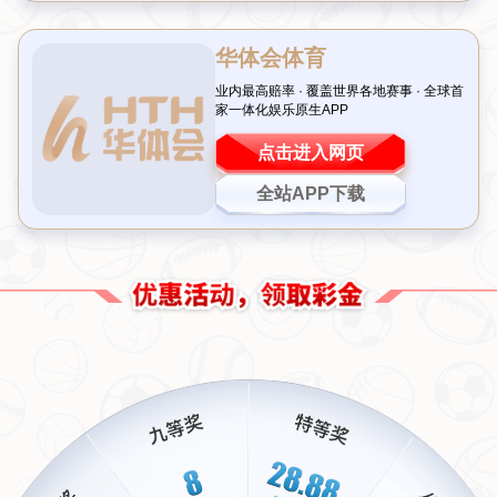
在一次青少年比赛中，赵心童面对比自己大几岁的对
手，依然毫不畏惧。他在比赛中频频上演高难度的远距
离击球，甚至在关键局中完成了一记堪称教科书般的“翻
袋”操作。那一刻，全场观众都为这位小将鼓掌，他的名
字也从此开始流传。
天赋背后的努力：不止是快
很多人提到赵心童，首先想到的就是他
出杆快如闪电
的
特点。但其实，速度只是他成功的一部分原因。更重要
的是，他对球路的精准判断以及超强的心理素质。作为