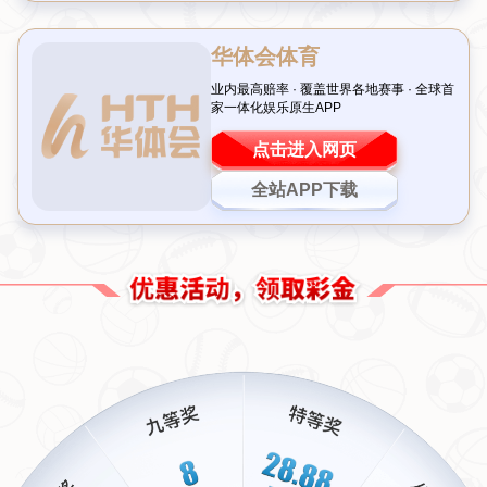
回顾他的职业数据，截至目前，吉拉西在德Metha联赛
中已经贡献了数十个进球和助攻，尤其是在面对强队
时，他往往能展现出大心脏的一面。这样的背景让人们
对他在周日对阵勒沃库森的发挥充满期待。
客战药厂：一场硬仗等待考验
提到勒沃库森，人们脑海中浮现的是他们近几个赛季的
强势表现。作为德Metha联赛中的劲旅，药厂在主场的
战斗力不容小觑。
对于斯图加特和吉拉西来说，这场客
场比赛无疑是一次严峻挑战。
他们的防守强度和快速反