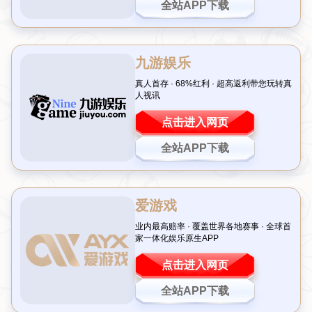
引言：李盈莹或将开启土耳其联赛新
篇章
近年来，中国女排的明星球员李盈莹以其出色的技术和
强大的攻击力，成为国际排坛关注的焦点。近日，土耳
其媒体爆料，土超豪门加拉塔萨雷女排对这位中国年轻
主攻手表现出浓厚兴趣，并为其开出了一份为期一年半
的合约。这一消息不仅引发了球迷的热议，也让人们对
李盈莹未来的职业生涯充满期待。究竟是怎样的契机让
加拉塔萨雷女排出此重磅邀约？本文将为你揭秘背后的
故事。
加拉塔萨雷女排为何看中李盈莹
作为土耳其联赛中的顶级俱乐部，
加拉塔萨雷女排
一直
以打造国际化阵容而闻名。近年来，该队在国内外赛事
中表现不俗，但主攻位置上始终缺乏一位能够独当一面
的核心球员。而
李盈莹
作为中国女排的主力成员，以其
强劲的进攻能力和稳定的发挥，成为了球队理想的人
选。
据统计，李盈莹在2022-2023赛季的国内联赛中，多次单
场得分突破30分，展现了惊人的个人能力。她的扣球成
功率和发球威胁性在国际赛场上也得到了广泛认可。
这
样的数据无疑是吸引加拉塔萨雷的重要原因
。此外，李