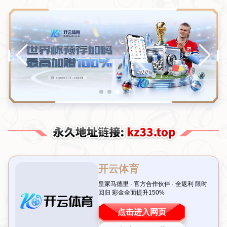
新闻中心
分类
[流言板]劳塔罗晋级欧冠决赛后表态：为蓝黑战袍
而战，我无比骄傲
发布日期：2026-08-07T01:00:00+08:00