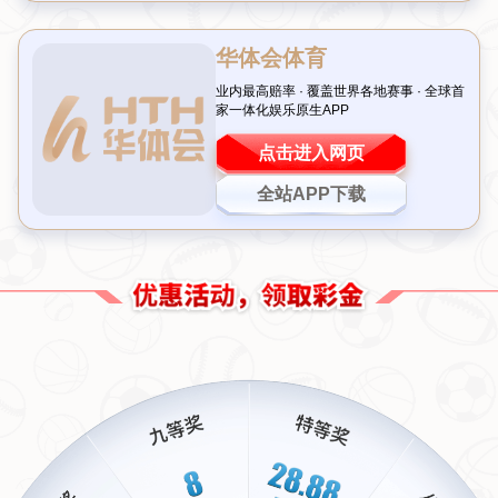
枪手逃过一劫：门柱成救命稻草
当皮球击中立柱发出清脆的声响时，整个酋长球场仿佛
都松了一口气。对于“
枪手”阿森纳
来说，这无疑是一次
幸运的逃脱。如果这球进了，不仅会影响球队士气，还
可能直接导致积分榜上的不利局面。
值得一提的是，阿森纳本赛季在防守端的表现并不稳
定，尤其是在面对像克瓦拉茨赫利亚这样的技术型球员
时，漏洞频频暴露。这次虽然靠着运气躲过一劫，但也
给球队敲响了警钟。如何在接下来的比赛中加强后防线
的稳定性，将是主教练阿尔特塔亟需解决的问题。
案例分析：类似场景下的得失对比
回顾过去，不乏类似的惊险时刻。例如，在2022年欧冠
赛场上，利物浦曾因对方射门击中横梁而保住胜局，最
终逆转取胜。而反观曼联，在一次关键比赛中，同样是
立柱救场，但后续未能调整心态，导致连丢两球崩盘。
这些案例告诉我们，虽然运气能暂时挽救球队，但真正
的胜利还是要靠实力和心态。
对于阿森纳而言，这次“
克瓦拉茨赫利亚兜射中柱
”的经
历既是警示，也是激励。他们需要在接下来的训练中，