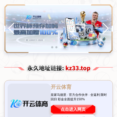
新闻中心
分类
上海U18双子星：同乡室友，主帅点赞绝佳搭档
发布日期：2026-08-07T01:00:00+08:00
引言：青春风暴下的默契组合