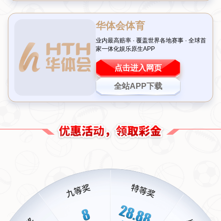
案例分析：张三的突破之旅
以年轻选手张三（化名）为例，他的故事可以说是中国
高尔夫人崛起的缩影。年仅22岁的张三在本次赛事中排
名前五，表现堪称惊艳。他从青少年时期便开始接受系
统训练，多次参加国内外比赛积累经验。更重要的是，
他在国外训练期间，与顶尖教练团队合作，不仅提升了
技术，还锻炼了心理素质。赛后采访中，他坦言：“走出
国门让我看到了差距，也让我更有动力去追赶。”
张三的成功并非个例，其他三位进入前十的中国选手同
样有着类似的成长路径。这充分说明，只有不断“走出
去”，才能在国际舞台上站稳脚跟。