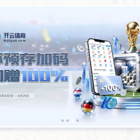
首页
关于星空体育APP
产