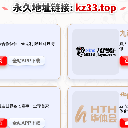
阿尔特塔：替补球员大放异彩，度过美妙下