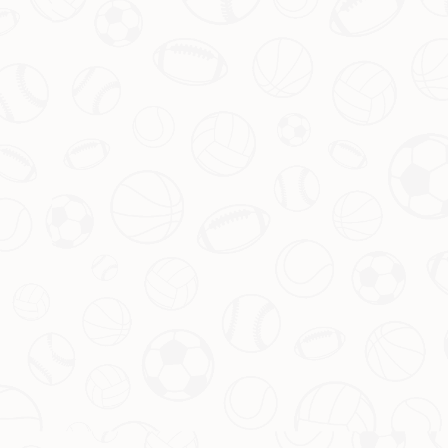
的压力，尤其是在密集赛程中。通过合理轮换，既能保持球队整
 的表现不仅影响了比赛结果，还对全队士气起到了积极作用。当看到队友
之一。
完成了一次精彩解围，他的表现赢得了全场掌声。更重要的是，
创造了这个‘
美好的下午
’。”
H live score
谈判并计划涨薪
00万英镑贷款