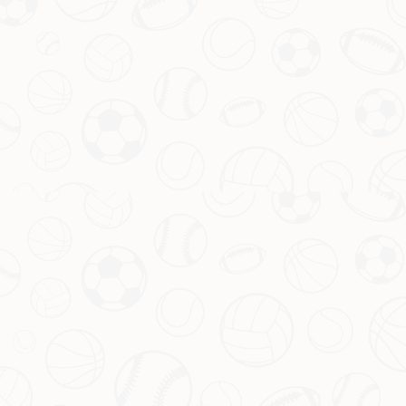
己的竞争力，而这次失利或许只是暂时的低谷。对于接
下来的赛事，调整心态、优化策略将是他的重点。尤其
是针对类似的高速街头赛道，团队需要在模拟训练中投
入更多精力，以避免再次陷入被动局面。
同时，粉丝们也可以期待诺里斯在下一站澳大利亚大奖
赛中的反弹。以他对墨尔本赛道的熟悉程度，以及迈凯
伦赛车逐渐提升的稳定性，他完全有希望重返领奖台。
毕竟，F1的魅力就在于每一场比赛都充满了未知与可
能。
友情链接：
NG28管网-南宫娱乐大舞台-相信品牌的力量
上一篇 : 英媒：赖国传相关公司多次逾期未偿
还西布朗500万英镑贷款
下一篇 : 【洞察】丰塞卡赛日被解雇，换帅早
有预谋
友情链接：
星空体育APP
福建省宁德市福鼎市白琳镇