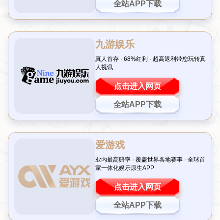
引言：沙特大奖赛的意外转折
在2024年F1沙特阿拉伯大奖赛结束后，车迷们的焦点不
仅集中在冠军归属上，更聚焦在迈凯伦车手兰多·诺里斯
（Lando Norris）的表现。作为本赛季的热门车手之一，
诺里斯在本站比赛中首次未能登上领奖台，这一结果无
疑引发了广泛讨论。究竟是策略失误，还是其他因素导
致了他的失利？本文将通过赛后数据和分析，带你一探
究竟。