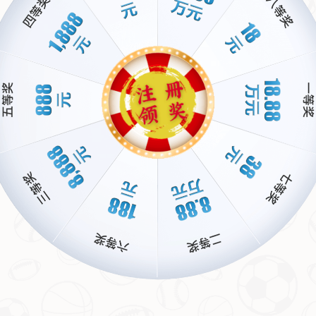
富的国际大赛经验。她身高2米07，移动灵活，攻防两
端都堪称顶尖。而当她与身高更高的张子宇搭档时，这
种
高度搭配技术
的优势将彻底颠覆对手的防守策略。
以去年的女篮世界杯为例，中国女篮在内线的强大压制
力是取得好成绩的关键。如今再加上张子宇，中国女篮
有望形成真正的“双塔”体系。一位业内人士分析道：“韩
旭擅长拉开空间投射，而张子宇则可以在低位强打，两
人的互补性非常强。”如果她们能在亚洲杯上磨合成功，
那么对于冠军奖杯，中国女篮将更有底气。
挑战与期待 张子宇需适应更高强度对抗
当然，张子宇虽然天赋异禀，但作为一名年轻球员，她
也面临不小的挑战。首先是身体对抗方面的不足。由于
年龄尚小，她的肌肉力量和耐力还需要进一步提升，尤
其是在面对经验丰富的老将时，如何避免被针对将是关
键。其次，国际赛场的节奏远快于青少年比赛，她需要
在短时间内适应这种高强度环境。
不过，从教练组的角度来看，张子宇入选国家队本身就
是对她潜力的认可。只要给予足够的时间和指导，这位
年轻中锋完全有能力成长为中国女篮的中流砥柱。正如
球迷们所期待的那样，如果她在亚洲杯上展现出应有的
水平，那么未来甚至可能站上更广阔的世界舞台。
结语前瞻 亚洲杯成检验舞台