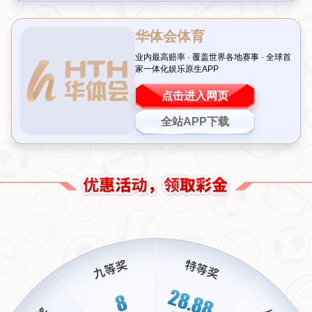
谊赛、青训合作等方式加深联系。此次
宋凯
与
上村健一
的会面，正是这种长期合作的一个缩影。他们的交谈不
仅聚焦于眼前的比赛，还涉及如何通过体育赛事促进文
化交流、培养年轻球员等更深层次的话题。