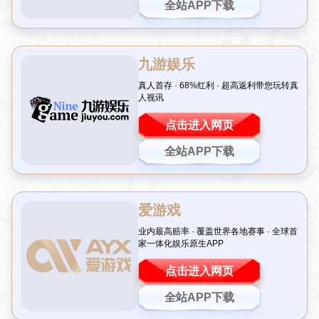
在体育赛事的热烈氛围中，赛场外的互动往往同样引人
注目。近日，中国足球协会主席宋凯与日本足球协会代
表上村健一在一次重要场合进行了亲切交谈，双方就即
将到来的比赛表达了美好期望。这次对话不仅展现了中
日足球界的友好关系，更传递出双方对竞技精神和公平
比赛的共同追求。本文将带您走进这场交流的幕后，直
击现场细节，感受体育背后的温情与期待。
宋凯与上村健一的会面：友好氛围下的深度交流
在本次活动中，
宋凯
与
上村健一
的交谈成为一大亮点。
据现场观察，两位代表在轻松友好的气氛中讨论了中日
足球合作的诸多话题，尤其是对即将举行的比赛充满期
待。宋凯表示，希望双方球队都能发挥最佳水平，为观
众奉献一场精彩的对决。而上村健一则回应，日本队将
以认真态度迎接挑战，同时也期待通过比赛增进两国球
员间的了解。
这场对话并非简单的寒暄，而是体现了两国足协对竞技
体育的高度重视。无论是战术准备还是球员状态，双方
都展现出对“
打好比赛
”这一目标的共识。这种积极的态
度无疑为接下来的赛事增添了更多看点。
背后意义：中日足球交流的新篇章
中日两国的足球交流历史悠久，近年来更是频繁通过友