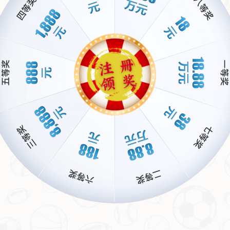
让球迷们开始关注这位年仅20岁的年轻人。
麦凯恩的优势在于他的多面性。作为一名后卫，他既有
精准的外线投射能力，又能在关键时刻完成突破上篮。
更难能可贵的是，他的篮球智商极高，总能在场上找到
最佳的传球线路，为队友创造机会。这样的表现让人不
禁联想到当年的一些明星后卫，尽管他还有很长的路要
走，但目前来看，麦凯恩已经成为76人未来重建的重要
拼图。
案例分析：麦凯恩如何改变比赛走势
以最近一场对阵弱旅的比赛为例，麦凯恩在第三节替补
登场时，球队正落后8分。他的到来彻底改变了场上局
势——连续两记三分命中拉近了比分，随后又通过一次
精彩的助攻帮助内线完成扣篮。短短几分钟内，他用自
己的能量带动了全队的士气，最终帮助球队逆转取胜。
这场比赛充分体现了麦凯恩的潜力，也说明了为什么他
在有限的上场时间内就能获得教练的青睐。
值得一提的是，他的积极态度也在感染着更衣室。一些
老将表示，这位新秀的拼劲让他们想起了自己刚进入联
盟时的样子。可以说，无论是技术层面还是精神层面，
麦凯恩都在为这支陷入困境的队伍注入新的生命力。
未来展望：从惊喜到核心的蜕变
尽管目前麦凯恩还只是一个角色球员，但他的成长速度