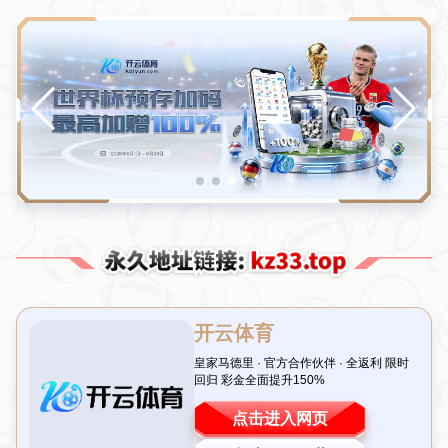
新闻中心
分类
滕哈赫严苛治队：桑乔为何被拒食堂门？
发布日期：2026-08-09T01:00:00+08:00
桑乔为什么不给进食堂 滕哈赫铁腕治军法不容情