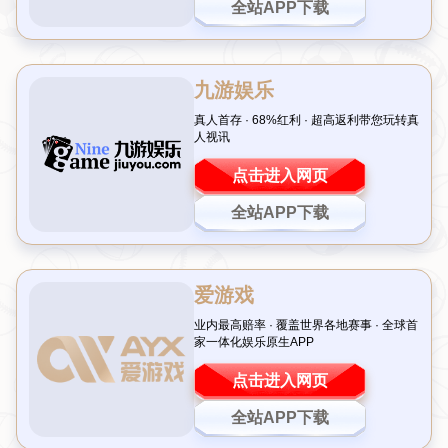
前言：桑乔与食堂风波背后的纪律之争
在足球世界里，球员与教练之间的矛盾总是能引发热
议。近期，曼联球星桑乔因被禁止进入球队食堂而成为
焦点，这一事件不仅让人好奇：
桑乔为什么不给进食
堂
？背后是滕哈赫的
铁腕治军
政策在起作用。这位荷兰
教头以严格著称，他的管理方式是否过于苛刻，还是在
为球队的长远发展铺路？本文将深入探讨这一事件，揭
开滕哈赫治军理念的真相，带你了解纪律与个人自由的
碰撞。
一 滕哈赫的铁腕治军：纪律高于一切
自从滕哈赫接手曼联以来，他便以强硬的管理风格闻
名。他曾公开表示，球队的成功离不开严格的纪律，无
论你是超级巨星还是普通球员，都必须遵守规则。
桑乔
为什么不给进食堂
这一事件，正是滕哈赫
铁腕治军
的具
体体现。据悉，桑乔因训练态度问题与教练组发生分
歧，甚至在社交媒体上公开质疑主教练的决定。这种行
为显然触碰了滕哈赫的底线。作为惩罚，他不仅被排除
在一线队训练之外，甚至连进入球队食堂用餐的资格都
被剥夺。这一举措无疑是在向全队传递一个信号：没有
谁能凌驾于团队规则之上。