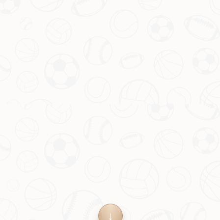
五 结语前的思考：平衡与挑战并存
对于球迷来说，看到像桑乔这样的天才球员因为态度问
题而被边缘化，未免有些惋惜。但反过来想，如果没有
规则约束，一支队伍又如何能走向成功？
铁腕治军
或许
会让部分球员感到不适，但它也在无形中为曼联注入了
久违的秩序感。未来的路还很长，如何在严格与灵活之
间找到平衡，将是摆在滕.ha赫面前的一大课题。
优秀站点：
必赢亚洲网址-app下载 Asia Bwin Sports
上一篇 : 巴黎与姆巴佩协商一致，暂缓发放
8000万欧元奖金
下一篇 : [流言板]绿军师出招！追梦格林暂停时
化身教练，亲自绘制战术方案
友情链接：
星空体育APP
福建省宁德市福鼎市白琳镇
028-6392603
Copyright 2024
星空体育（中国）官方网-平台VIP注册送彩金