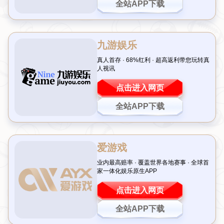
足球世界总是充满戏剧性，一场解约往往意味着新的开
始。近日，葡萄牙名帅若热·热苏斯（Jorge Jesus）被沙
特豪门利雅得新月解职的消息引发广泛关注。这位战术
大师的离任不仅让球迷震惊，也让人不禁联想：这是否
意味着他将重返国家队舞台，带领巴西队再创辉煌？本
文将围绕这一话题，探讨若热·热苏斯被解职的背景以及
他与巴西国家队的潜在联系，带你揭开这场变动的深层
意义。
一、被利雅得新月解职的背后原因
若热·热苏斯在利雅得新月的执教生涯可谓成绩斐然，他
曾带领球队在亚冠赛场上大放异彩，并多次斩获国内联
赛冠军。然而，本赛季球队表现不佳，尤其是在关键比
赛中的失利，让俱乐部管理层对他的信任逐渐动摇。最
终，这位葡萄牙教头未能逃过“成绩决定一切”的铁律，
被迫与俱乐部提前终止合同。
值得注意的是，
沙特联赛
近年来对教练的要求越来越
高，高薪背后是巨大的压力。热苏斯的离开，或许不仅
是个人执教风格的问题，更是沙特足球整体发展环境变
化的一个缩影。