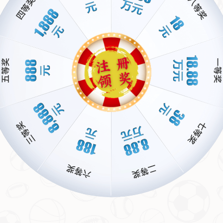
穆勒（Thomas Müller）的态度则更多地体现了对传统的
尊重和情感的延续。作为土生土长的巴伐利亚人，
穆勒
不仅是拜仁的象征，更是整个德国足球的标志性人物
。
他在球场上的智慧、团队意识以及关键时刻的表现，让
人很难想象没有他的拜仁会是什么样子。
埃贝尔坦言：“我无法想象穆勒不再为我们效力，他是俱
乐部的灵魂。”这句话道出了许多球迷的心声。从2009年
首次代表一线队出场至今，穆勒已经随队赢得了包括欧
冠、世俱杯在内的多项荣誉。他的存在不仅仅是技术层
面，更是一种精神象征。
以2020年欧冠决赛为例，正是穆勒在半决赛中的出色发
挥，帮助球队锁定胜局，最终捧起冠军奖杯。这样一位
球员，无论年龄如何增长，其对更衣室氛围和年轻队员
的影响都是无价的。因此，即便外界有传言称穆勒可能
在职业生涯末期选择新的挑战，但从高层到球迷，都希
望他能继续留在安联球场。
续约策略背后的深意
无论是希望与萨内续约，还是对穆勒未来的不舍之情，
都反映了拜仁慕尼黑在构建队伍时的长远考量。一方
面，他们需要像萨内这样的年轻力量来保持竞争力；另
一方面，像穆 Ler 这样的老将则是维系俱乐部文化和精