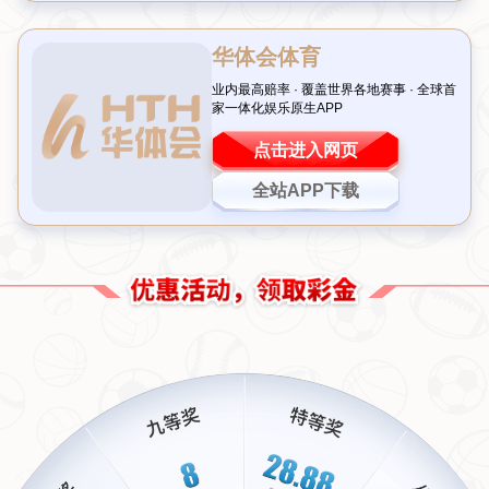
埃贝尔在接受采访时直言：“我们非常希望与萨内完成续
约，他是我们的重要一员。”这一表态不仅体现了俱乐部
对这位德国国脚的信任，也暗示了他们在转会市场上的
谨慎态度。与其花费巨资引进新援，不如留住已经在队
中证明自己的核心球员。这种策略无疑是明智的，尤其
是在当前足球市场竞争日益激烈的情况下。
此外，有业内人士分析，若能成功续约萨内，拜仁将在
未来几年继续保持边路的统治力。这对于志在冲击欧冠
冠军的他们来说，无疑是一个巨大的利好消息。
穆勒的不可替代性：无法想象的告别
如果说萨内的续约是未来规划的一部分，那么对托马斯·