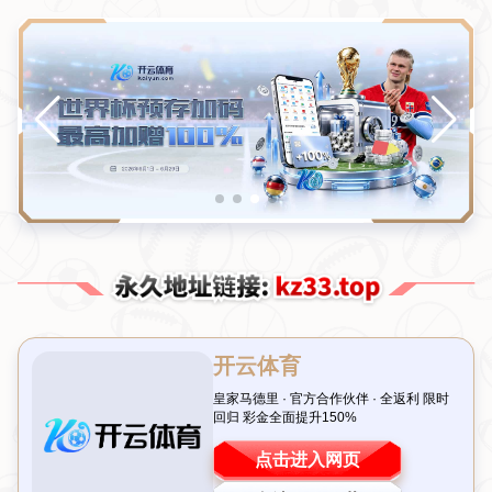
新闻中心
分类
埃贝尔：希望续约萨内，难以接受穆勒离队
发布日期：2026-08-09T01:00:00+08:00
引言：拜仁高层的续约决心引发热议