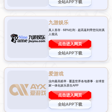
在足球世界中，球员的去留往往牵动着无数球迷的心。
近日，拜仁慕尼黑高层埃贝尔的一番表态再次成为焦
点。他明确表示，俱乐部希望与关键球员萨内完成续
约，同时对球队传奇穆勒的未来表达了深切的不舍之
情。这不仅展现了拜仁对核心阵容的重视，也让人们对
这支德甲豪门的未来充满期待。究竟是什么让埃贝尔如
此坚定？让我们一探究竟。
萨内续约：拜仁未来的重要基石
作为拜仁慕尼黑的边路尖刀，萨内（Leroy Sané）
以其
出色的速度和技术
成为球队进攻端不可或缺的一员。近
年来，他在场上的表现有目共睹，不仅在德甲联赛中频
频建功，还在欧冠赛场上为球队贡献了关键进球。据统
计，过去两个赛季，萨内在各项赛事中已为拜仁打入超
过20粒进球，并送出多次助攻，这样的数据足以证明他
的价值。