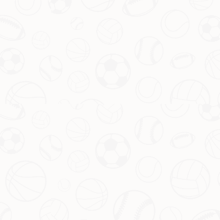
质。2016年，他更是历史性地打进世锦赛决赛，虽
赛冠军
的中国人，这是我的终极目标。”他的这份执
能在未来的比赛中找回巅峰状态，丁俊晖完全有能力
得了关注。2021年英锦赛，赵心童一举夺冠，成为
有可能拿到
中国首个世锦賽冠軍
的人。
，让人印象深刻。一位资深评论员曾评价：“
赵心童
轻人增添了更多期待。
，擅长快速解决战斗，这种风格在短局制中往往更具
喜。
会出现失误。这也说明，年轻的赵心童需要在经验积累