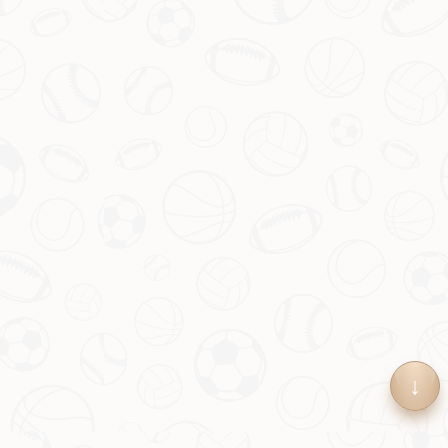
是整个国家的骄傲。他们的每一次努力、每一场拼搏，都
着那一刻早日到来。
官方网-平台VIP注册送彩金 Xingkong Sports
All
Rights by
星空体育APP