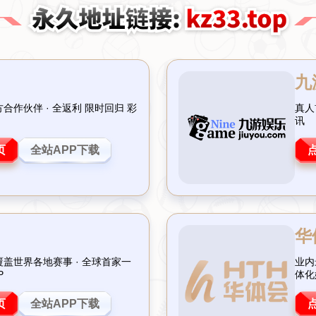
克世锦赛首冠之争：丁俊晖自荐，赵心童