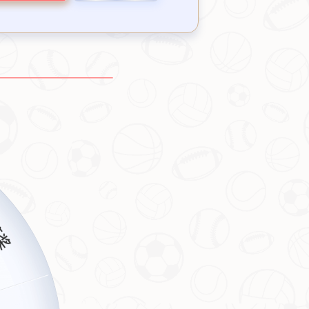
终是中国选手的遗憾。作为中国斯诺克的领军人物，
捧回这座梦寐以求的奖杯？这个问题不仅牵动着球迷