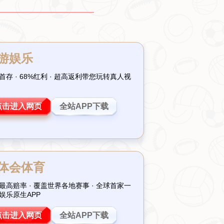
当前位置：
首页
>
新闻中心
获众人看好