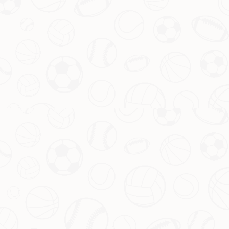
丁俊晖：中国斯诺克的旗帜与世锦赛的未竟之梦
作为中国斯诺克的第一人，
丁俊晖
的名字早已家喻
然最终惜败，但那场比赛让全世界见证了中国选手
着和努力感染了无数粉丝。
然而，近年来的状态起伏让丁俊晖的冠军之路充满
实现自己的梦想，为中国斯诺克书写历史。
赵心童：新星崛起 被看好的未来之星
相比丁俊晖的沉稳，
赵心童
则是近年来异军突起的
继丁俊晖之后又一位拿下排名赛冠军的中国球员。他
赵心童的优势在于他的无畏和创新。他在比赛中常
的天赋和心态是他最大的武器，如果保持进步，他
案例分析：两位选手的风格对比与前景
从比赛风格上看，丁俊晖更注重防守和整体布局，
爆发力。在世锦賽这样需要持久耐力的赛事中，丁
以2022年的一些关键赛事为例，丁俊晖在面对顶
上多下功夫。但不可否认的是，两人都具备冲击
世