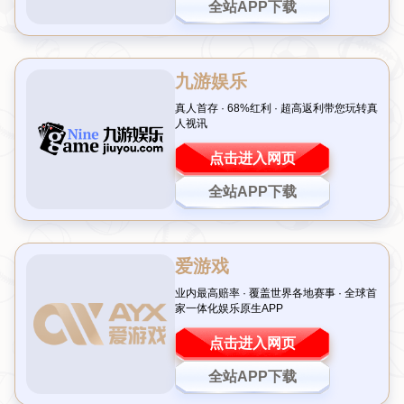
当拜仁慕尼黑再次捧起德甲冠军奖杯时，球迷们的欢呼
声似乎没有往年那样热烈。作为德甲的霸主，拜仁的重
夺冠军本该是激动人心的时刻，但这一次，不少人却感
到一种莫名的“空虚”。是竞争不够激烈，还是球队表现
未能达到预期？本文将深入探讨为何拜仁重夺
德甲冠军
却缺少那种酣畅淋漓的
爽感
，带你揭开背后的原因。
一、竞争乏力：德甲格局的失衡
近年来，德甲联赛的整体竞争力逐渐下降，拜仁慕尼黑
几乎成为“一家独大”的代名词。尽管多特蒙德、莱比锡
红牛等队偶有亮眼表现，但他们与拜仁之间的差距依然
明显。2022-2023赛季，拜仁在最后阶段凭借对手的失误
惊险夺冠，这种“捡漏式”的胜利让粉丝们感到胜利来得
并不痛快。缺乏真正的强敌挑战，
拜仁夺冠
的过程显得
有些平淡无奇，甚至让人觉得“理所应当”，这样的结果
自然难以激发内心的
激情
。