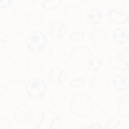
得有些“寡淡”。
五、未来展望：如何找回激情
要重新点燃球迷心中的那团火，拜仁需要在多个方面做
出调整。首先，提升联赛内的对抗性或许需要其他俱乐
部共同努力，但作为领头羊，拜Ren可以尝试更多战术
创新，给观众带来惊喜。其次，在转会市场上精准补
强，确保阵容深度和稳定性，也将是关键。最重要的
是，重拾在欧洲赛场上的竞争力，只有在更大的舞台上
证明自己，才能让每一次
德甲冠军
都充满意义。
上一篇 : 钱多活少！德天空：22岁维尔茨心仪
拜仁成首选下家
下一篇 : [流言板]河床欲邀努涅斯参加世俱杯，
愿为利物浦承担薪资费用