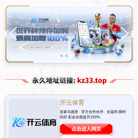
新闻中心
分类
拜仁再夺德甲冠军，为何胜利的喜悦却大打折
扣？
发布日期：2026-08-05T01:00:00+08:00
引言：冠军背后的隐忧令人深思