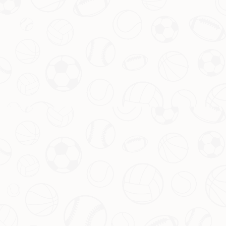
战，也是一个值得考虑的方向。
影响分析：对拜仁和球迷的双重冲击
对于拜仁而言，选择不再与_mueller_进行合同谈判，不
仅意味着失去一位经验丰富的球员，更可能影响到更衣
室的士气。作为队内的精神领袖之一，他的离去可能会
让年轻球员失去一个重要的榜样。同时，球迷的情感也
备受考验——许多人无法想象没有*
mueller
*的_allianz
arena_（安联球场）会是什么样子。
然而，从长远来看，俱乐部的年轻化战略或许能为未来
的竞争注入新的活力。只是，这一过渡期是否会伴随着
阵痛，仍需时间来验证。
上一篇 : 林良锋：曼联实力不济，欧联梦碎被
教训合情合理
下一篇 : 耀眼成绩丨西安五环中学学子在市“十
七运”摘5金2银1铜，实力绽放！
友情链接：
星空体育APP