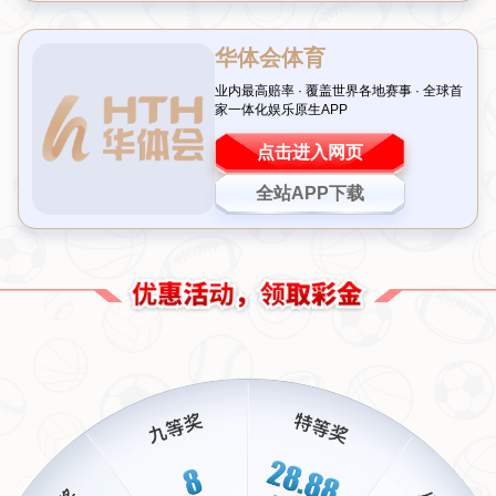
事件背景：穆勒与拜仁的深厚渊源
托马斯·穆勒自2008年进入拜仁一线队以来，一直是球队
不可或缺的一部分。他不仅帮助拜仁赢得了多次德甲冠
军和欧冠奖杯，还以其独特的球风和场上智慧赢得了“空
间解读者”的美誉。然而，随着年龄的增长以及俱乐部管
理层的战略调整，关于
Mueller contract renewal
（ムラー
契約更新）的话题近年来频频被提及。
据可靠消息，
拜仁高层在近期评估了球队的未来规划
后，认为当前阵容需要更多年轻血液
，而34岁的
_mueller_可能不再符合他们的长期计划。尽管他在场上
的表现依然稳定，但俱乐部似乎更倾向于将资源投入到
新星的培养中。这一决策无疑对这位老将造成了不小的
冲击。
ムラーの回应：失望中透露坚定
在社交媒体上，Mueller以一篇简短但情感真挚的发文表
达了自己的心情。他写道：“得知俱乐部不再与我进行