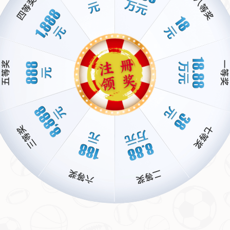
_renewal talks_（续约谈判）后，我感到非常失望。但我
尊重他们的决定，同时也会为自己的未来做好准备。”从
字里行间可以看出，尽管他对结果感到遗憾，但并未因
此丧失斗志。
有分析指出，Mueller的职业态度和竞技状态依然处于高
水平，本赛季他仍在关键比赛中贡献了重要的进球和助
攻。这样的表现是否足以打动其他豪门？他的下一站又
会是哪里？这些问题成为了球迷和媒体热议的焦点。
案例分析：类似处境中的球星如何选
择
回顾近年来的足坛历史，不乏一些资深球员在面临类似
情况时的不同选择。以拉莫斯为例，这位西班牙后卫在
2021年离开皇马时同样经历了_renewal negotiation
breakdown_（续约谈判破裂）。最终，他选择了加盟巴
黎圣日耳曼，并在新环境中继续证明自己的价值。这或
许能为_mueller_提供一些启示：即便离开熟悉的环境，
凭借实力和经验，他仍有能力在其他联赛或俱乐部大放
异彩。
此外，考虑到_mueller_对德甲联赛的深刻理解，以及他
对团队战术的适应能力，像多特蒙德这样的劲旅或许会
成为潜在的下家。当然，前往英超或意甲开启全新挑