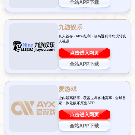
元奖金
引言：胜利的喜悦与丰厚的回报
足球赛场上的每一场胜利都凝聚着球员的汗水与团队的
默契，而当胜利带来冠军荣耀时，奖励往往成为最甜美
的果实。近日，科特迪瓦国家足球队在非洲杯中勇夺桂
冠，政府和足协为球员们送上了令人振奋的奖励——每
人一套住房以及高达7.6万欧元的现金奖金。这一消息不
仅让球迷们欢呼雀跃，也引发了外界对体育激励机制的
热议。今天，我们就来聊聊这一振奋人心的新闻，探讨
科特迪瓦夺冠
背后的意义以及这种丰厚奖励对球员和国
家的影响。
一、冠军荣耀：科特迪瓦足球的辉煌时刻
在2023年非洲杯决赛中，科特迪瓦队凭借顽强的斗志和
出色的战术，以2:1力克对手，成功捧起冠军奖杯。这不
仅是球队时隔多年再次登顶非洲之巅，更是整个国家的
骄傲。作为西非地区的足球强国，
科特迪瓦足球
一直以
技术细腻、速度惊人著称，此次夺冠无疑是对他们实力
的最好证明。球场上，球员们用汗水书写了历史；球场
外，国家的支持与激励则为这份荣耀增添了更多光彩。