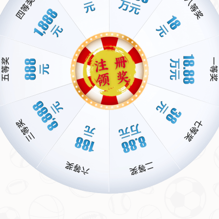
球员，正是这种高效体系中的关键一环，他的传球精准
度和创造力为前锋提供了源源不断的弹药。
结语前的思考：未来可期
无论是斯洛特的战术理念，还是阿诺德的个人表现，都