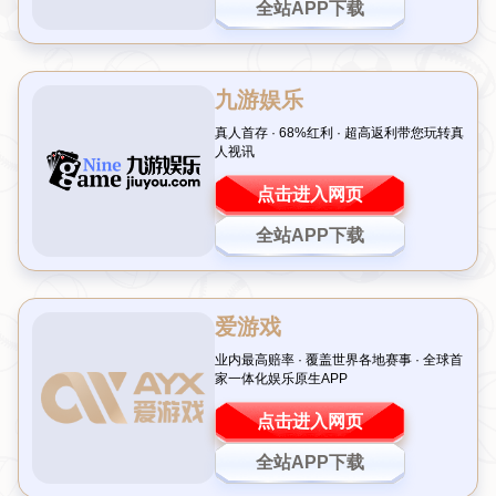
在英超赛场上，利物浦总是以强大的进攻火力和不屈的
斗志闻名。近期，红军主教练斯洛特的发言引发了广泛
关注，他直言“
利物浦很少久攻不破
”，同时对阿诺德的
一粒精彩进球给予了高度评价。这不仅展现了球队的整
体实力，也凸显了个体球员的关键作用。今天，我们就
围绕这一主题，深入探讨利物浦在比赛中的进攻效率以
及阿诺德的表现如何成为球队取胜的重要因素。
斯洛特眼中的利物浦：攻势如潮难挡
作为一名战术大师，斯洛特对球队的表现有着精准的洞
察。他提到，“
我们在比赛中很少出现久攻不下的情况，
一旦找到机会，总能转化为得分
。”这并非空话，数据和
比赛表现都印证了他的观点。本赛季，利物浦在多场比
赛中展现了高效的进攻能力，即便面对密集防守，他们
也能通过精准传球和快速反击撕开对手防线。
以最近一场对阵强敌的比赛为例，尽管对手采取了高压
逼抢策略，但红军依然通过中场的耐心调度和边路的突
破，最终由前锋完成致命一击。这种“
久攻不破的情况极
少发生
”的现象，正是斯洛特战术体系下团队配合的成
果。他强调球员之间的默契和对时机的把握，是打破僵
局的关键。
阿诺德的精彩进球：技术和意识的完美结合
在谈到具体球员表现时，斯洛特对阿诺德的发挥赞不绝