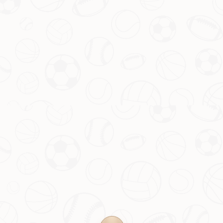
器。
案例分析：决赛中的关键表现
要说2023世界杯最令人难忘的一场比赛，非决赛莫属。
在这场巅峰对决中，最佳阵容中的多位球员发挥了决定
性作用。比如，中场核心安娜·费尔南德斯在下半场的一
次精准直塞，直接助攻迭戈·马丁内斯打入制胜一球。这
一幕不仅体现了她对比赛的阅读能力，也凸显了团队配
合的重要性。正是这些精彩瞬间，让我们见证了什么是
真正的“2023世界杯最佳阵容”。
上一篇 : 赵心童势不可挡，第三阶段14-7领先
威廉姆斯，距冠军仅剩四局！
下一篇 : 内马尔手机壳文字曝光：目标直指
2026世界杯
友情链接：
星空体育APP
福建省宁德市福鼎市白琳镇
028-6392603