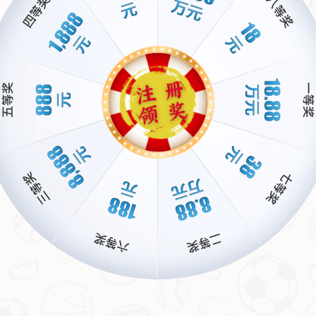
攻守兼备。这样的表现让他毫无悬念入选了
2023世界杯
最佳阵容
。
中场：掌控比赛节奏的大脑
中场作为球队的核心，三名球员的配合与个人能力直接
决定了比赛走向。其中，某国队长
安娜·费尔南德斯
（化
名）展现了无与伦比的视野和大局观。她不仅能在防守
端拦截对手，还能通过精准传球撕开对方防线。在决赛
中，正是她的助K.O.突破了她的妙传，为队友创造了绝
杀机会。她的表现让人们不禁感叹：这才是真正的中场
大师！
另一位中场明星则是年轻新秀
卢卡斯·佩雷拉
（化名）。
年仅22岁的他，在小组赛中的一次长途奔袭破门让人眼
前一亮。他的速度和技术让对手望尘莫及，被誉为未来
足坛的希望之星。
前锋：进球机器的锋线组合
在前锋线上，三位攻击手的表现堪称恐怖。他们分别是
某国射手王
迭戈·马丁内斯
（化名）、边路快马
索菲亚·
冈萨雷斯
（化名）以及全能型前锋
亚历克斯·里贝罗
（化
名）。其中，马丁内斯以8粒进球荣膺金靴奖，他在禁
区内的嗅觉和冷静处理令人叹服。而冈萨雷斯的速度则
多次撕裂对手防线，她的突破能力成为球队的重要武