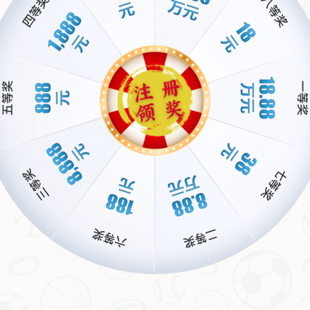
传兴的“撅腚”行为，虽然表面上看似无意，但通过慢镜
头回放可以发现，其动作幅度较大，且对对手造成了不
必要的风险。中国篮协最终基于这一事实，将其定性为
违规。
值得注意的是，这种行为的判定往往具有一定的主观
性。裁判需要在瞬息万变的比赛中快速判断，而视频回
放技术的普及，则为事后纠错提供了可能。但问题在
于，八天的延迟是否合理？如果类似情况再次发生，是
否仍需如此漫长的等待？这一案例无疑为未来的规则完
善提供了思考空间。
案例对比：其他联赛如何处理类似事件
为了更清晰地理解中国篮协的处理方式，我们不妨看看
国际上的类似案例。在NBA联赛中，曾有球员因肘击或
不当的身体接触被迅速追加处罚。例如，某位球星因比
赛中疑似故意撞人，仅在赛后24小时内就收到了联盟的
追加禁赛通知。这种高效的处理方式，既维护了比赛的
公平性，也减少了舆论发酵的时间。
相比之下，中国篮协此次的反应速度显得有些滞后。尽
管最终认定刘传兴的行为为
违体犯规
并给予处罚，但八
天的等待时间，难免让公众对其专业性和执行力产生怀
疑。这也提醒我们，国内篮球管理机构或许需要进一步
优化决策流程，以适应现代体育的高节奏需求。