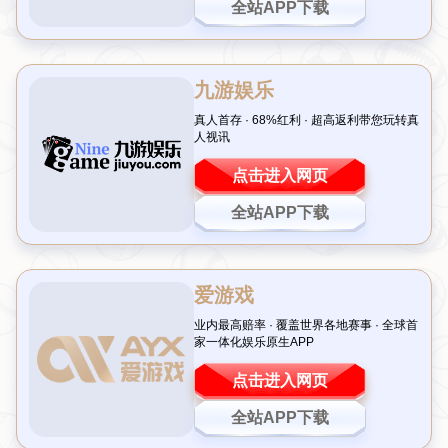
在篮球赛场上，激烈的对抗和裁判的判罚往往成为球迷
热议的焦点。近日，中国篮球协会（以下简称中国篮
协）针对刘传兴在比赛中的一次动作做出了迟来的认
定，确认其“撅腚”行为属于
违体犯规
。这起事件不仅引
发了广泛关注，也让人们开始重新审视比赛规则的执行
标准和裁判判罚的及时性。时隔八天后的官方回应，究
竟是亡羊补牢，还是对公平竞技的一种反思？本文将围
绕这一主题，深入探讨事件的来龙去脉及其背后的深层
意义。