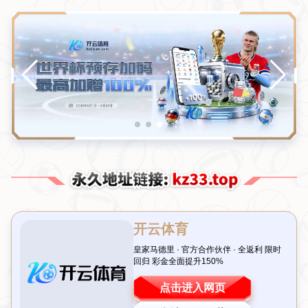
新闻中心
分类
迟来的认错！时隔八天之后，中国篮协认定刘传
兴撅腚属于违体犯规
发布日期：2026-08-08T01:00:00+08:00
引言：一场争议引发的规则讨论