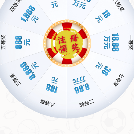
当然，篮球比赛并非完全由历史数据决定，但这些记录
至少表明，辽宁在心理层面和技术层面都对北控形成了
压制。
关键球员对决：郭艾伦或成胜负手
说到具体的球员表现，郭艾伦无疑是本场比赛的焦点。
作为辽NING的核心后卫，他的突破能力和组织进攻是
球队的重要武器。在过去几场比赛中，郭艾伦的状态持
续回暖，尤其是在面对防守强度较低的队伍时，往往能
轻松撕开防线。而北控方面，虽然费尔德具备一定的得
分能力，但他能否顶住压力限制住对方核心，仍是一个
未知数。
此外，内线的对抗也将影响比赛走势。韩德君的经验和
吨位对任何对手来说都是巨大威胁，而北控的内线球员
在身体对抗上可能难以招架。如果无法有效遏制这一点
的发挥，
北控Male篮恐难有翻盘机会
。
战术分析：攻防节奏决定比赛走向
从战术角度来看，辽NING更擅长快速转换进攻，利用