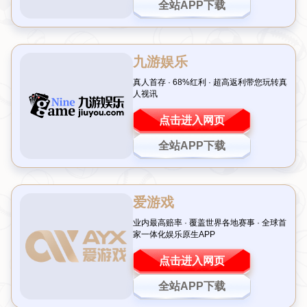
引言：CBA焦点战一触即发 谁能笑到最后
随着CBA常规赛的深入，每一场比赛都牵动着球迷的
心。北控男篮与辽宁男篮的较量无疑是近期的一大看
点。作为传统强队的辽宁男篮，凭借稳定的阵容和出色
的整体实力，常常在关键比赛中占据上风。而北控男篮
虽然近年来有所进步，但面对劲敌时仍显底气不足。本
文将从多方面进行
北控男篮vs辽宁男篮预测分析
，探讨
为何
辽宁队有望轻松取胜
，为球迷带来一场精彩的赛前
解读。
双方实力对比：辽宁队占据明显优势
在实力对比上，辽宁男篮无疑更胜一筹。他们的阵容深
度令人羡慕，拥有郭艾伦、赵继伟等国内顶尖后卫，以
及韩德君这样的内线支柱。尤其是在攻防两端，辽宁队
的默契配合和战术执行力都堪称一流。相比之下，北控
муж篮虽然有外援费尔德坐镇，但在整体阵容的均衡性
和稳定性上稍逊一筹。特别是在防守端，北控队往往难
以限制对手的核心球员，这一点在过往对阵强队时已多
次暴露。
以本赛季为例，辽宁队在面对其他中上游球队时，场均
得分和失分控制都表现出色，而北控则在关键时刻频频
掉链子。这种差距使得外界普遍认为，
辽宁male篮在本