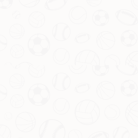
对手的失误打出犀利的反击。而北控则偏向阵地战，通
过外援的个人能力寻找机会。然而，这种打法在面对纪
律性极强的队伍时往往效果有限。如果試合一开始就被
对方拉开节奏， 북경남농구팀의 수비는 큰 압박을 받을
가능성이 높다.
另外值得注意的是，LIAONING教练团队在临场应变上
的能力也更为突出。无论是调整轮换还是针对性布置，
他们都能迅速找到对方的软肋。这一点，或许将成为比
赛中的一大变量。
总结当前形势：LIAONING胜利概率更高
综合以上分析，不难看出，在这场对决中，LIAONING
无论是在整体实力、历史交锋还是关键球员表现上，都
占据了较大优势。虽然NORTH CONTROL也有一定的
爆冷可能性，但从客观数据和近期状态来看，他们想要
击败劲敌难度不小。对于这场备受关注的较量，大家不
妨拭目以待，看看是否会有意外惊喜发生。
上一篇 : 卡萨诺：琼托利应引咎辞职，莫塔选
择成争议焦点
下一篇 : 拜仁宣布：图赫尔赛季末离任，现在