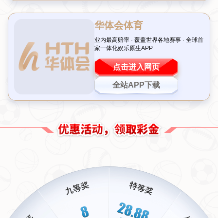
事件背景：队医离世带来的震撼
作为球队幕后英雄，队医在巴萨的日常运作中扮演着不
可或缺的角色。他们不仅负责球员的身体健康，更是球
队精神支持的一部分。据悉，这位不幸离世的队医与许
多球员建立了深厚的信任关系，他的离开无疑给更衣室
带来了巨大的情感冲击。
西媒报道
中指出，部分球员在
得知消息后情绪低落，甚至在训练中表现出明显的注意
力不集中。这样的情况让人不禁担忧，长期的悲伤情绪
是否会影响球员的比赛状态。
心理影响：球员情绪需被重视
足球是一项高强度、高压力的运动，球员的心理状态直
接关系到他们的表现。
巴萨全队陷入悲伤
的背景下，如
何调整心态成为当务之急。一位不愿透露姓名的体育心
理学专家表示：“失去重要团队成员会引发集体性哀悼，
尤其是在紧密合作的团队中，这种情绪可能持续数周甚
至更久。”
如果处理不当，可能会导致士气低落，甚至
影响赛季目标的实现。
因此，俱乐部管理层需要采取积