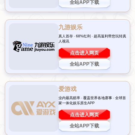
在足球世界里，球队不仅是球员和教练的集合，更像是
一个紧密的大家庭。然而，近日巴塞罗那俱乐部却传来
令人痛心的消息——
巴萨队医离世
，这一突如其来的噩
耗让全队上下陷入深深的悲伤之中。西班牙媒体也纷纷
发声，提醒俱乐部需格外关注球员的情绪波动。这不仅
是对团队凝聚力的考验，也是对球员心理健康的关怀。
今天，我们将深入探讨这一事件的影响，以及如何帮助
球员走出情感低谷。