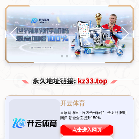
新闻中心
分类
巴萨队医不幸去世全队哀痛 西媒呼吁关注球员心
理状态
发布日期：2026-08-05T01:00:00+08:00
引言：悲痛时刻 巴萨面临情感挑战