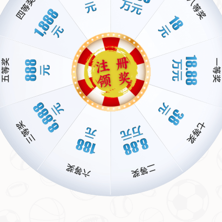
极措施，帮助球员渡过这段艰难时期。
案例分析：类似事件的启示
回顾历史，一些体育团队也曾经历过类似的情感危机。
以2018年某英超俱乐部为例，一位长期服务于球队的工
作人员意外去世，全队陷入了长时间的低迷。为此，俱
乐部聘请了专业心理咨询师，为队员提供一对一的情感
疏导，同时组织集体缅怀活动，让队员们有机会释放内
心的压抑情绪。最终，球队不仅走出了阴影，还以更好
的状态完成了赛季。这种经验或许能为
巴萨关注球员情
绪
提供借鉴。
解决之道：多方协作守护心灵健康
面对当前的困境，巴萨可以从多个层面入手。首先，俱
乐部应尽快引入专业的心理辅导团队，与每位球员进行
沟通，确保他们的内心需求得到倾听。其次，可以通过
组织内部活动，如集体追思会，让队员们共同缅怀逝
者，以此转化为前进的动力。此外，教练组和队长也应
发挥关键作用，通过日常交流稳定军心，避免悲伤情绪
进一步扩散。正如
西媒强调
的那样，只有真正重视每一
位成员的心灵健康，才能让这支豪门重拾斗志。
结语前的思考：团结是最好的疗愈
失去一位重要的团队成员，对任何一支队伍来说都是沉
重的打击。但正是在这样的时刻，团结的力量显得尤为