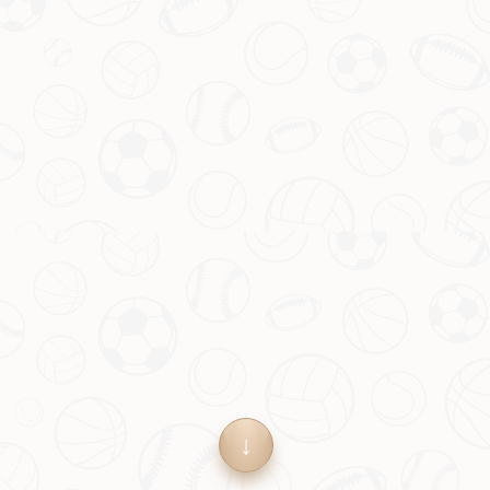
于是面前的路依然充满挑战。在人才济济的AC米兰，他
需要证明自己不仅仅是替补，而是能成为主力的关键一
员。他的速度和技术是优势，但体能和防守端的贡献仍
需提升。如果能在皮奥利的战术体系中站稳脚跟，这位
年轻的挪威边锋或许能成为下一位北欧足坛的代表人
物。
上一篇 : 徐根宝：弟子探望暖心田，尽享天伦
之乐
下一篇 : 英国跳水选手盛赞中国：北京比赛体
验极佳，享受一切！
友情链接：
星空体育APP
福建省宁德市福鼎市白琳镇
028-6392603
Copyright 2024
星空体育（中国）官方网-平台VIP注册送彩金
Xingkong Sports
All Rights by
星空体育APP