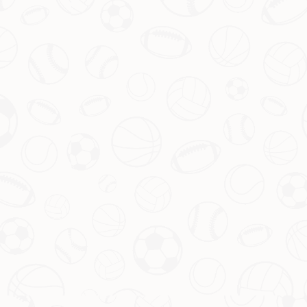
他们面对劲敌，以顽强的防守和高效的反击成功晋级。
政策”虽然饱受争议，但不可否认的是，它为俱乐部提供
，他们逐渐找到适合自己的打法，尤其是在关键的淘
在面对强敌时总能保持斗志。
is 这样稳定地冲击最终阶段。以里昂为例，他们曾在2009-
显了 PSG 的独特之处：持续的高投入、清晰的发