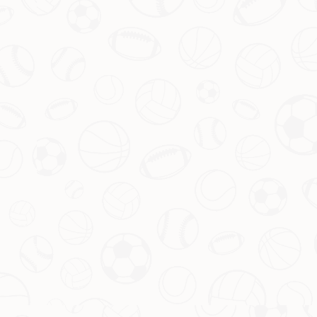
，这一次他们展现出更加成熟的战术体系和心理素质。在半决赛中，
罗 冠 决 赛 的 French Team
，这一纪录足以载入史册。
入巨大，签下了内马尔、梅西、姆巴佩等世界级球星。这种“金元
调教下，Paris 的战术风格不断进化。从高位逼抢到快速反击
对胜利的渴望。这种本土核心与外援明星的结合，让 Paris 
虽然也曾在 European Cup 中有过亮眼表现，但始终未能像 Par
有1993年的辉煌，却在随后几十年中难复当年之勇。这些案例凸
tball 在国际舞台上的旗帜。