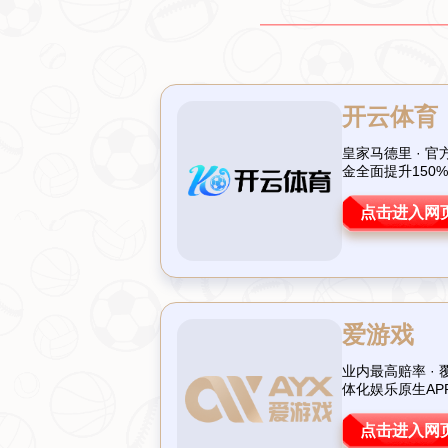
< 返回列表
巴黎创历
发布日期：2026-08-08T01:00:00+08:00