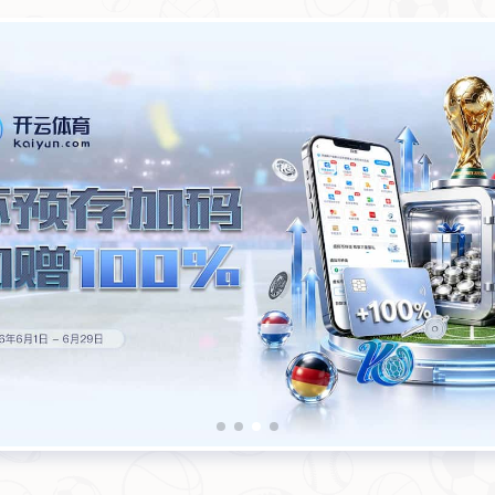
首页
关于星空体育APP
产