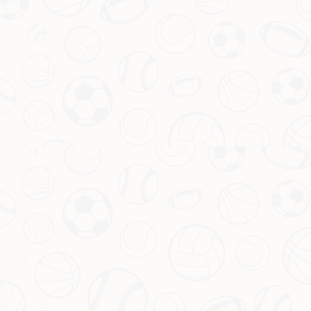
局面。
四、竞争是双刃剑：激发潜能还是加剧危机
激烈的队内竞争既是机遇也是挑战。一方面，它能够激
发球员的斗志，推动他们在比赛中全力以赴；另一方
面，如果处理不当，可能导致更衣室矛盾，甚至影响球
队整体士气。对于曼联来说，如何平衡新老队员之间的
关系，将是决定赛季走向的重要因素。
从目前的形势来看，滕哈赫显然需要更多时间来打造一
支真正属于自己的红魔军团。而对于那些仍在为位置而
战的球员来说，每一场比赛都是证明自己的舞台。他们
的表现不仅关乎个人前途，也将直接影响曼联能否重返
英超顶尖行列。
上一篇 : 冬窗重磅引援！阿森纳拟豪掷8000万
镑锁定伊万-托尼争冠拼图
下一篇 : 英媒：扎哈或今夏重返英超，一月已
吸引多支英超球队关注
友情链接：
星空体育APP