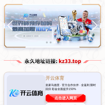
新闻中心
分类
曼晚：滕哈赫引进的11名球员中，8人正为首发席
位苦战
发布日期：2026-08-07T01:00:00+08:00
曼晚：滕哈赫签下的11名球员中 有8人正在为自己的位