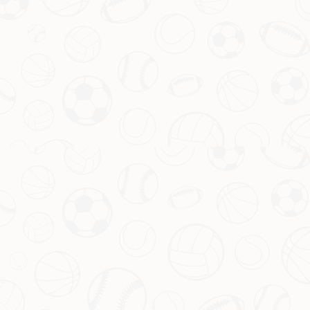
牌等突发情况随时可能打乱阵容，因此替补球员必须随
时做好上场准备。在最近的一场热身赛中，某欧洲劲旅
就因为主力前锋临时受伤，不得不启用新人，但得益于
此前充实的集训，新人迅速融入体系，帮助球队逆转比
分。这一案例再次证明，全面而细致的备战是成功不可
或缺的一部分。
数据驱动下的现代足球备战
随着科技的发展，越来越多的球队开始借助数据分析来
优化自己的训练内容。在当前的世界杯赛前 collect
training 中，许多队伍利用视频回放和运动追踪系统，精
确分析每名球员的表现，甚至预测对手可能的战术布
置。这样的科学手段，不仅提高了训练效率，也让技艺
打法更加有的放矢。
比如，德国队近年来一直以“数据足球”闻名，他们在每
次训练后都会生成详细报告，从传球成功率到跑动距
离，事无巨细。这种基于数据的精细化管理，让他们在
面对不同风格对手时总能找到应对之策。可以说，现代
足球早已不再是单纯的力量比拼，而是技术和智慧的双
重博弈。