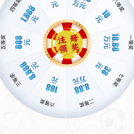
以本次世界杯东道主卡塔尔队为例，他们在近期集训中
特别加强了快速反击和边路突破的演练，试图弥补自身
经验不足的短板。据报道，主教练桑切斯甚至每天安排
两场内部对抗赛，以帮助球员尽快适应大赛节奏。这种
近乎“魔鬼式”的 race before training 方式，正是冲刺阶段
的最佳写照。
心理调适与团队磨合同样关键
除了身体和技术上的准备，心理状态的调整也在这一阶
段显得尤为重要。面对世界级的对手，球员们难免会感
受到压力，而优秀的教练会在密集的
技战术演练
之余，
通过集体活动或单独沟通来缓解队员们的紧张情绪。
一
个团结且自信的团队，往往能在比赛中爆发出惊人的能
量。
此外，主力与替补之间的磨合也不容忽视。伤病或红黄